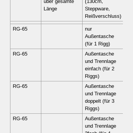
über gesamte
(130cm,
Länge
Steppware,
Reißverschluss)
RG-65
nur
87
Außentasche
(für 1 Rigg)
RG-65
Außentasche
10
und Trennlage
einfach (für 2
Riggs)
RG-65
Außentasche
12
und Trennlage
doppelt (für 3
Riggs)
RG-65
Außentasche
14
und Trennlage