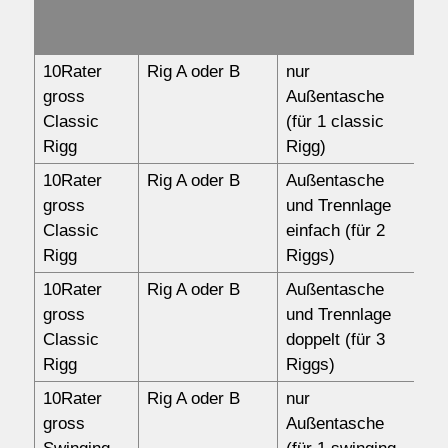
19
Rumpftaschen
Mw
Wassersport
10Rater
Rig A oder B
nur
12
gross
Außentasche
Propellermodelle
Classic
(für 1 classic
Jetmodelle
Rigg
Rigg)
10Rater
Rig A oder B
Außentasche
17
Service
gross
und Trennlage
Classic
einfach (für 2
Kontakt/Order
Rigg
Riggs)
10Rater
Rig A oder B
Außentasche
18
gross
und Trennlage
Anfahrt
Classic
doppelt (für 3
Rigg
Riggs)
über uns
10Rater
Rig A oder B
nur
13
gross
Außentasche