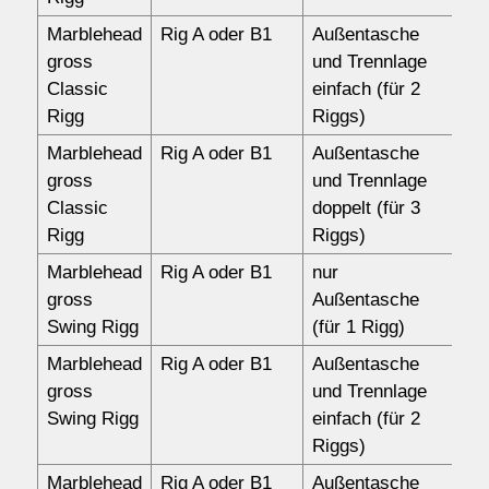
Marblehead
Rig A oder B1
Außentasche
18
gross
und Trennlage
Classic
einfach (für 2
Rigg
Riggs)
Marblehead
Rig A oder B1
Außentasche
19
gross
und Trennlage
Classic
doppelt (für 3
Rigg
Riggs)
Marblehead
Rig A oder B1
nur
13
gross
Außentasche
Swing Rigg
(für 1 Rigg)
Marblehead
Rig A oder B1
Außentasche
18
gross
und Trennlage
Swing Rigg
einfach (für 2
Riggs)
Marblehead
Rig A oder B1
Außentasche
19