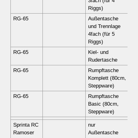
3fach (für 4
Riggs)
RG-65
Außentasche
16
und Trennlage
4fach (für 5
Riggs)
RG-65
Kiel- und
55
Rudertasche
RG-65
Rumpftasche
85
Komplett (80cm,
Steppware)
RG-65
Rumpftasche
72
Basic (80cm,
Steppware)
Sprinta RC
nur
11
Ramoser
Außentasche