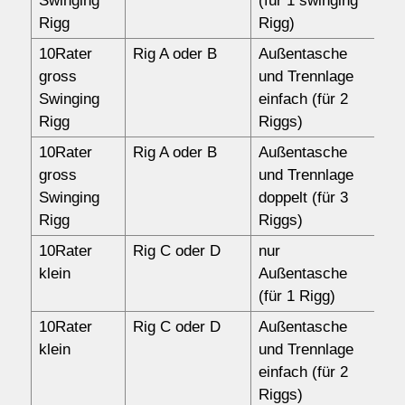
Swinging
(für 1 swinging
Rigg
Rigg)
10Rater
Rig A oder B
Außentasche
17
gross
und Trennlage
Swinging
einfach (für 2
Rigg
Riggs)
10Rater
Rig A oder B
Außentasche
18
gross
und Trennlage
Swinging
doppelt (für 3
Rigg
Riggs)
10Rater
Rig C oder D
nur
10
klein
Außentasche
(für 1 Rigg)
10Rater
Rig C oder D
Außentasche
14
klein
und Trennlage
einfach (für 2
Riggs)