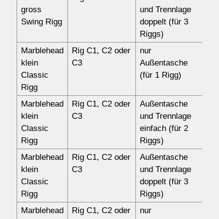
gross
und Trennlage
Swing Rigg
doppelt (für 3
Riggs)
Marblehead
Rig C1, C2 oder
nur
10
klein
C3
Außentasche
Classic
(für 1 Rigg)
Rigg
Marblehead
Rig C1, C2 oder
Außentasche
14
klein
C3
und Trennlage
Classic
einfach (für 2
Rigg
Riggs)
Marblehead
Rig C1, C2 oder
Außentasche
15
klein
C3
und Trennlage
Classic
doppelt (für 3
Rigg
Riggs)
Marblehead
Rig C1, C2 oder
nur
10