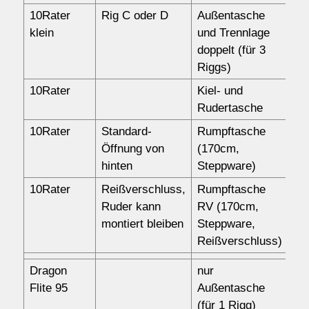
10Rater
Rig C oder D
Außentasche
15
klein
und Trennlage
doppelt (für 3
Riggs)
10Rater
Kiel- und
57
Rudertasche
10Rater
Standard-
Rumpftasche
12
Öffnung von
(170cm,
hinten
Steppware)
10Rater
Reißverschluss,
Rumpftasche
14
Ruder kann
RV (170cm,
montiert bleiben
Steppware,
Reißverschluss)
Dragon
nur
87
Flite 95
Außentasche
(für 1 Rigg)