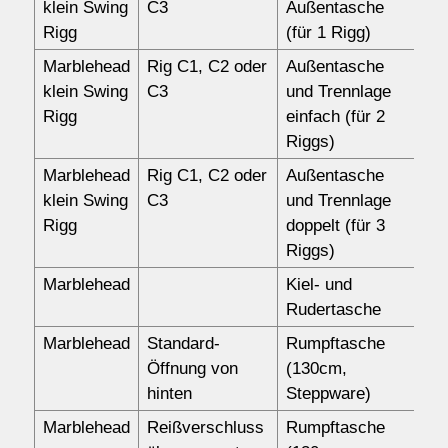
klein Swing
C3
Außentasche
Rigg
(für 1 Rigg)
Marblehead
Rig C1, C2 oder
Außentasche
14
klein Swing
C3
und Trennlage
Rigg
einfach (für 2
Riggs)
Marblehead
Rig C1, C2 oder
Außentasche
15
klein Swing
C3
und Trennlage
Rigg
doppelt (für 3
Riggs)
Marblehead
Kiel- und
57
Rudertasche
Marblehead
Standard-
Rumpftasche
11
Öffnung von
(130cm,
hinten
Steppware)
Marblehead
Reißverschluss
Rumpftasche
13