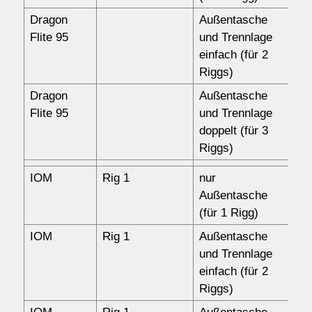
Dragon
Außentasche
10
Flite 95
und Trennlage
einfach (für 2
Riggs)
Dragon
Außentasche
12
Flite 95
und Trennlage
doppelt (für 3
Riggs)
IOM
Rig 1
nur
10
Außentasche
(für 1 Rigg)
IOM
Rig 1
Außentasche
14
und Trennlage
einfach (für 2
Riggs)