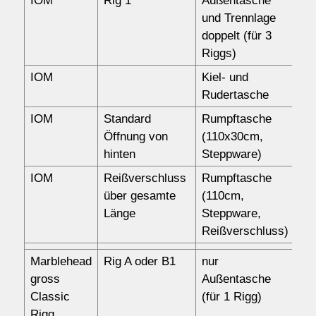
IOM
Rig 1
Außentasche
15
und Trennlage
doppelt (für 3
Riggs)
IOM
Kiel- und
44
Rudertasche
IOM
Standard
Rumpftasche
88
Öffnung von
(110x30cm,
hinten
Steppware)
IOM
Reißverschluss
Rumpftasche
11
über gesamte
(110cm,
Länge
Steppware,
Reißverschluss)
Marblehead
Rig A oder B1
nur
12
gross
Außentasche
Classic
(für 1 Rigg)
Rigg