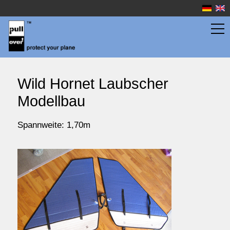
Flächentaschen
Wild Hornet Laubscher
Modellbau
Rumpftaschen
Spannweite: 1,70m
Wassersport
Preise
Service