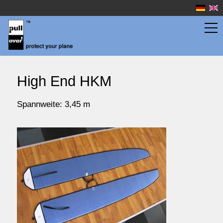
Flächentaschen
High End HKM
Rumpftaschen
Spannweite: 3,45 m
Wassersport
Preise
Service